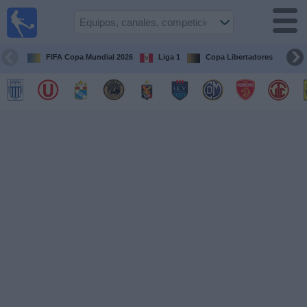
Fútbol
en vivo
Perú
FIFA Copa Mundial 2026
Liga 1
Copa Libertadores
Co
Guía de
Partidos
Televisados
Partidos
de
hoy
Equipos
Competiciones
Canales
Otros