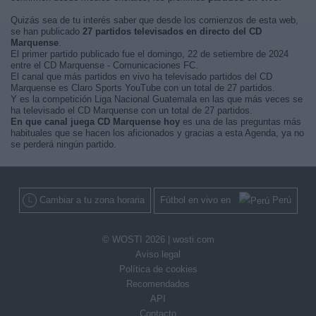
Quizás sea de tu interés saber que desde los comienzos de esta web,
se han publicado
27 partidos televisados en directo del CD
Marquense
.
El primer partido publicado fue el domingo, 22 de setiembre de 2024
entre el CD Marquense - Comunicaciones FC.
El canal que más partidos en vivo ha televisado partidos del CD
Marquense es Claro Sports YouTube con un total de 27 partidos.
Y es la competición Liga Nacional Guatemala en las que más veces se
ha televisado el CD Marquense con un total de 27 partidos.
En que canal juega CD Marquense hoy
es una de las preguntas más
habituales que se hacen los aficionados y gracias a esta Agenda, ya no
se perderá ningún partido.
Cambiar a tu zona horaria
Fútbol en vivo en
Perú
© WOSTI 2026 |
wosti.com
Aviso legal
Política de cookies
Recomendados
API
Contacto