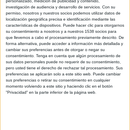
personalizado, medición de publicidad y contenido,
Deportivo Guastatoya
investigación de audiencia y desarrollo de servicios.
Con su
Claro Sports YouTube
permiso, nosotros y nuestros socios podemos utilizar datos de
localización geográfica precisa e identificación mediante las
Sábado, 6/09/2025
características de dispositivos. Puede hacer clic para otorgarnos
su consentimiento a nosotros y a nuestros 1538 socios para
18:15
Liga Nacional Guatemala
que llevemos a cabo el procesamiento previamente descrito. De
forma alternativa, puede acceder a información más detallada y
CD Marquense
cambiar sus preferencias antes de otorgar o negar su
Deportivo Mictlán
consentimiento.
Tenga en cuenta que algún procesamiento de
Claro Sports YouTube
sus datos personales puede no requerir de su consentimiento,
pero usted tiene el derecho de rechazar tal procesamiento. Sus
preferencias se aplicarán solo a este sitio web. Puede cambiar
Domingo, 24/08/2025
sus preferencias o retirar su consentimiento en cualquier
20:00
Liga Nacional Guatemala
momento volviendo a este sitio y haciendo clic en el botón
"Privacidad" en la parte inferior de la página web.
CD Marquense
Deportivo Malacateco
Claro Sports YouTube
Más días