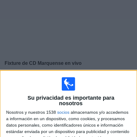
Deportes
Noticias
Widget
Fixture de
CD Marquense
en vivo
×
CD Marquense:
En este momento no hay ningún
partido televisado. Puedes consultar el historial de
partidos en TV emitidos anteriormente.
Su privacidad es importante para
nosotros
Miércoles, 17/09/2025
Nosotros y nuestros 1538
socios
almacenamos y/o accedemos
a información en un dispositivo, como cookies, y procesamos
19:00
Liga Nacional Guatemala
datos personales, como identificadores únicos e información
estándar enviada por un dispositivo para publicidad y contenido
CD Marquense