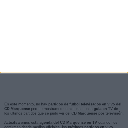
En este momento, no hay
partidos de fútbol televisados en vivo del
CD Marquense
pero te mostramos un historial con la
guía en TV
de
los últimos partidos que se pudo ver del
CD Marquense por televisión
.
Actualizaremos está
agenda del CD Marquense en TV
cuando nos
confirmen desde medios oficiales, los próximos
partidos en vivo
.