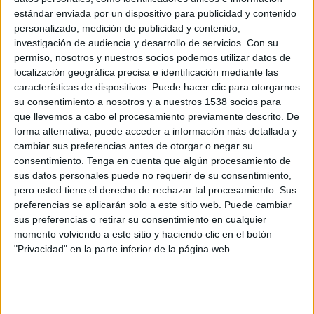
Australia
estándar enviada por un dispositivo para publicidad y contenido
Egipto
personalizado, medición de publicidad y contenido,
DSports (610/1610)
DGO
Paramount+
investigación de audiencia y desarrollo de servicios.
Con su
DAZN (Ver en directo)
DIRECTV 4K
permiso, nosotros y nuestros socios podemos utilizar datos de
localización geográfica precisa e identificación mediante las
características de dispositivos. Puede hacer clic para otorgarnos
Jueves, 25/06/2026
su consentimiento a nosotros y a nuestros 1538 socios para
21:00
FIFA Copa Mundial 2026
que llevemos a cabo el procesamiento previamente descrito. De
Fase de grupos
forma alternativa, puede acceder a información más detallada y
cambiar sus preferencias antes de otorgar o negar su
Paraguay
consentimiento.
Tenga en cuenta que algún procesamiento de
Australia
sus datos personales puede no requerir de su consentimiento,
pero usted tiene el derecho de rechazar tal procesamiento. Sus
DGO
Paramount+
DSports 2 (612/1612)
preferencias se aplicarán solo a este sitio web. Puede cambiar
DAZN (Ver en directo)
sus preferencias o retirar su consentimiento en cualquier
momento volviendo a este sitio y haciendo clic en el botón
Viernes, 19/06/2026
"Privacidad" en la parte inferior de la página web.
14:00
FIFA Copa Mundial 2026
Fase de grupos
Estados Unidos