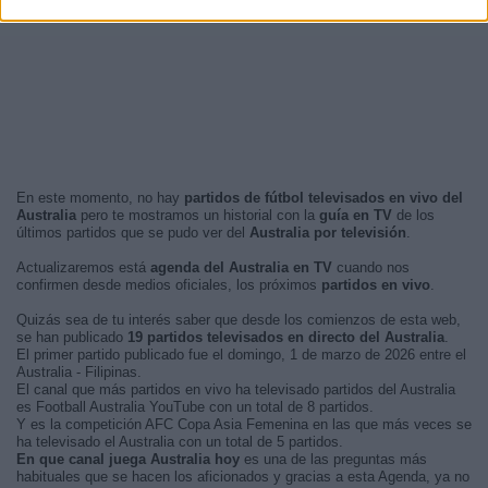
En este momento, no hay
partidos de fútbol televisados en vivo del
Australia
pero te mostramos un historial con la
guía en TV
de los
últimos partidos que se pudo ver del
Australia por televisión
.
Actualizaremos está
agenda del Australia en TV
cuando nos
confirmen desde medios oficiales, los próximos
partidos en vivo
.
Quizás sea de tu interés saber que desde los comienzos de esta web,
se han publicado
19 partidos televisados en directo del Australia
.
El primer partido publicado fue el domingo, 1 de marzo de 2026 entre el
Australia - Filipinas.
El canal que más partidos en vivo ha televisado partidos del Australia
es Football Australia YouTube con un total de 8 partidos.
Y es la competición AFC Copa Asia Femenina en las que más veces se
ha televisado el Australia con un total de 5 partidos.
En que canal juega Australia hoy
es una de las preguntas más
habituales que se hacen los aficionados y gracias a esta Agenda, ya no