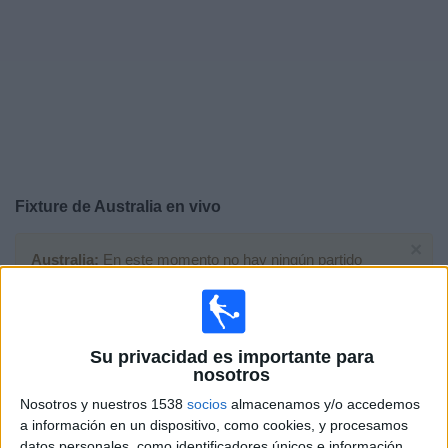
Deportes
Noticias
Widget
Fixture de
Australia
en vivo
×
Australia:
En este momento no hay ningún partido
televisado. Puedes consultar el historial de partidos en
TV emitidos anteriormente.
Su privacidad es importante para
Viernes, 3/07/2026
nosotros
13:00
FIFA Copa Mundial 2026
Nosotros y nuestros 1538
socios
almacenamos y/o accedemos
1/16 de Final
a información en un dispositivo, como cookies, y procesamos
datos personales, como identificadores únicos e información