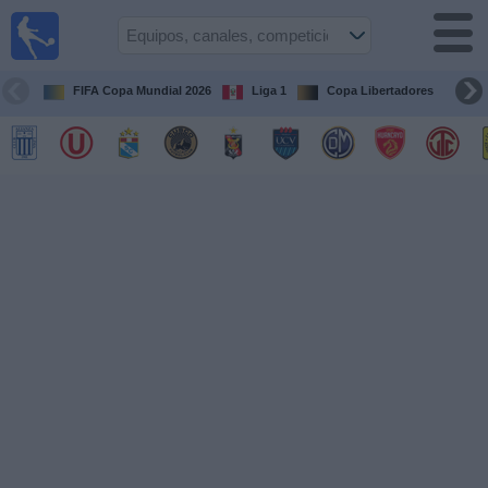
Fútbol
en vivo
Perú
FIFA Copa Mundial 2026
Liga 1
Copa Libertadores
Co
Guía de
Partidos
Televisados
Partidos
de
hoy
Equipos
Competiciones
Canales
Otros