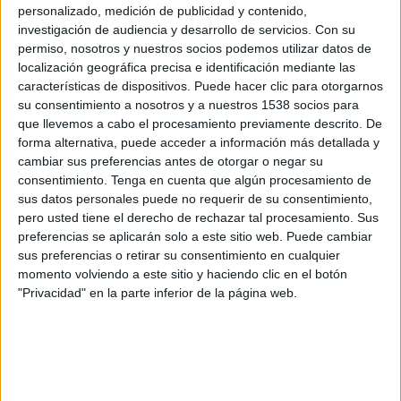
At. Madrid Femenino
personalizado, medición de publicidad y contenido,
investigación de audiencia y desarrollo de servicios.
Con su
DAZN (Ver en directo)
permiso, nosotros y nuestros socios podemos utilizar datos de
localización geográfica precisa e identificación mediante las
Sábado, 21/03/2026
características de dispositivos. Puede hacer clic para otorgarnos
12:00
su consentimiento a nosotros y a nuestros 1538 socios para
Liga F
que llevemos a cabo el procesamiento previamente descrito. De
FC Barcelona Femenino
forma alternativa, puede acceder a información más detallada y
cambiar sus preferencias antes de otorgar o negar su
Athletic Femenino
consentimiento.
Tenga en cuenta que algún procesamiento de
DAZN (Ver en directo)
sus datos personales puede no requerir de su consentimiento,
pero usted tiene el derecho de rechazar tal procesamiento. Sus
Domingo, 15/02/2026
preferencias se aplicarán solo a este sitio web. Puede cambiar
sus preferencias o retirar su consentimiento en cualquier
05:00
Liga F
momento volviendo a este sitio y haciendo clic en el botón
"Privacidad" en la parte inferior de la página web.
Athletic Femenino
Real Sociedad Femenino
DAZN (Ver en directo)
DATOS ESTADÍSTICOS DEL EQUIPO ATHLETIC FEMENINO