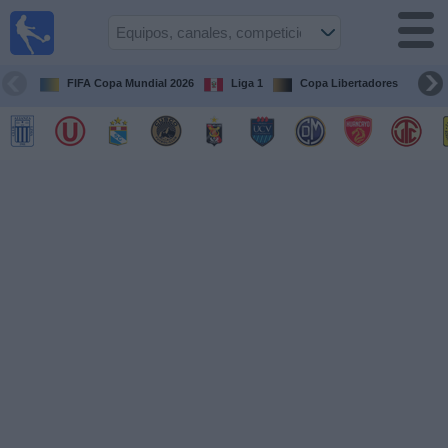
Fútbol
en vivo
Perú
FIFA Copa Mundial 2026
Liga 1
Copa Libertadores
Co
Guía de
Partidos
Televisados
Partidos
de
hoy
Equipos
Competiciones
Canales
Otros