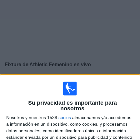
Deportes
Noticias
Widget
Fixture de
Athletic Femenino
en vivo
×
Athletic Femenino:
En este momento no hay ningún
partido televisado. Puedes consultar el historial de
partidos en TV emitidos anteriormente.
Su privacidad es importante para
nosotros
Domingo, 29/03/2026
Nosotros y nuestros 1538
socios
almacenamos y/o accedemos
10:00
Liga F
a información en un dispositivo, como cookies, y procesamos
datos personales, como identificadores únicos e información
Athletic Femenino
estándar enviada por un dispositivo para publicidad y contenido