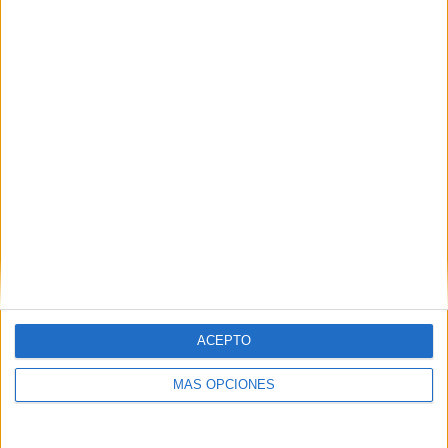
COMPETICIONES
VS FC
RIVALES
Barcelona
Femenino
RANKING POR EQUIPOS
FC Barcelona Femenino
9 (28.12%)
At. Madrid Femenino
5 (15.62%)
Madrid CFF
3 (9.38%)
Real Madrid Femenino
3 (9.38%)
Real Sociedad Femenino
3 (9.38%)
Ver ranking completo
RANKING POR COMPETICIONES
ACEPTO
Liga F
25 (78.12%)
Copa de la Reina
7 (21.88%)
MÁS OPCIONES
Ver ranking completo