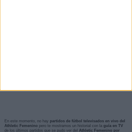
En este momento, no hay
partidos de fútbol televisados en vivo del
Athletic Femenino
pero te mostramos un historial con la
guía en TV
de los últimos partidos que se pudo ver del
Athletic Femenino por