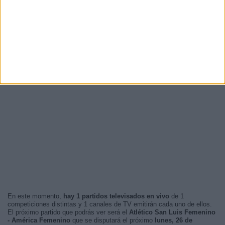
En este momento,
hay 1 partidos televisados en vivo
de 1
competiciones distintas y 1 canales de TV emitirán cada uno de ellos.
El próximo partido que podrás ver será el
Atlético San Luis Femenino
- América Femenino
que se disputará el próximo
lunes, 26 de