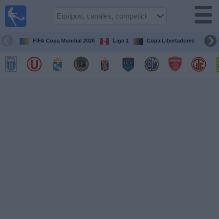
Fútbol
en vivo
Perú
FIFA Copa Mundial 2026
Liga 1
Copa Libertadores
Co
Guía de
Partidos
Televisados
Partidos
de
hoy
Equipos
Competiciones
Canales
Otros