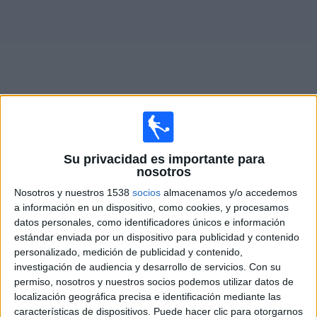
Deportes
Noticias
Widget
Fixture de
América Femenino
en vivo
Su privacidad es importante para
nosotros
Domingo, 25/10/2026
Nosotros y nuestros 1538
socios
almacenamos y/o accedemos
17:00
Liga MX Femenil
a información en un dispositivo, como cookies, y procesamos
datos personales, como identificadores únicos e información
Atlético San Luis Femenino
estándar enviada por un dispositivo para publicidad y contenido
América Femenino
personalizado, medición de publicidad y contenido,
Disney+ Premium
investigación de audiencia y desarrollo de servicios.
Con su
permiso, nosotros y nuestros socios podemos utilizar datos de
localización geográfica precisa e identificación mediante las
DATOS ESTADÍSTICOS DEL EQUIPO AMÉRICA FEMENINO
características de dispositivos. Puede hacer clic para otorgarnos