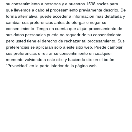
EN TELEVISIÓN EN PERÚ
su consentimiento a nosotros y a nuestros 1538 socios para
que llevemos a cabo el procesamiento previamente descrito. De
A fecha de hoy
6/08/2026
y desde que esta web recoge los datos
forma alternativa, puede acceder a información más detallada y
estadísticos de cuándo y dónde se transmiten los partidos de
Fútbol
del
cambiar sus preferencias antes de otorgar o negar su
equipo
América Femenino
en
Perú
, que fue el
6/11/2018
, podemos dar
consentimiento.
Tenga en cuenta que algún procesamiento de
los siguientes datos:
sus datos personales puede no requerir de su consentimiento,
pero usted tiene el derecho de rechazar tal procesamiento. Sus
10
preferencias se aplicarán solo a este sitio web. Puede cambiar
sus preferencias o retirar su consentimiento en cualquier
momento volviendo a este sitio y haciendo clic en el botón
PARTIDOS TELEVISADOS
"Privacidad" en la parte inferior de la página web.
2 partidos en abierto
20%
8 partidos de pago
80%
ÚLTIMO PARTIDO EN ABIERTO
Tijuana Femenino - América Femenino
29/09/2024 Liga MX Femenil por Somos FOX YouTube
RANKING POR CANALES