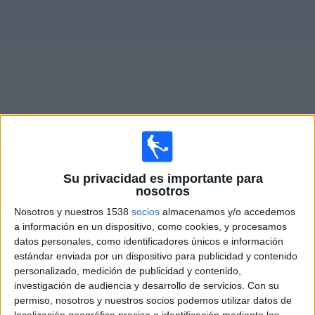
Deportes
Noticias
Widget
Fixture de
Everton Femenino
en vivo
Domingo, 13/09/2026
Su privacidad es importante para
nosotros
08:00
FA Women's Super League
Nosotros y nuestros 1538
socios
almacenamos y/o accedemos
Everton Femenino
a información en un dispositivo, como cookies, y procesamos
datos personales, como identificadores únicos e información
Charlton Athletic Femenino
estándar enviada por un dispositivo para publicidad y contenido
Barclays Women's Super League YouTube
personalizado, medición de publicidad y contenido,
investigación de audiencia y desarrollo de servicios.
Con su
Domingo, 20/09/2026
permiso, nosotros y nuestros socios podemos utilizar datos de