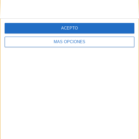
RANKING POR COMPETICIONES
FA Women's Super League
72 (96%)
Women's FA Cup
3 (4%)
ACEPTO
Ver ranking completo
MÁS OPCIONES
Nº DE PARTIDOS POR DÍA DE LA SEMANA
LUNES
MARTES
MIÉRCOLES
JUEVES
VIERNES
-
-
4
1
4
- %
- %
5.33%
1.33%
5.33%
SÁBADO
DOMINGO
13
53
17.33%
70.67%
Nº DE PARTIDOS POR MES
ENERO
FEBRERO
MARZO
ABRIL
MAYO
JUNIO
JULIO
AGOSTO