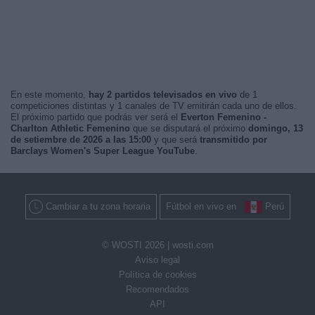
En este momento,
hay 2 partidos televisados en vivo
de 1
competiciones distintas y 1 canales de TV emitirán cada uno de ellos.
El próximo partido que podrás ver será el
Everton Femenino -
Charlton Athletic Femenino
que se disputará el próximo
domingo, 13
de setiembre de 2026 a las 15:00
y que será
transmitido por
Barclays Women's Super League YouTube
.
Cambiar a tu zona horaria
Fútbol en vivo en
Perú
© WOSTI 2026 |
wosti.com
Aviso legal
Política de cookies
Recomendados
API