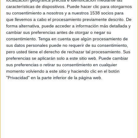
localización geográfica precisa e identificación mediante las
08:00
FA Women's Super League
características de dispositivos. Puede hacer clic para otorgarnos
su consentimiento a nosotros y a nuestros 1538 socios para
West Ham Femenino
que llevemos a cabo el procesamiento previamente descrito. De
Everton Femenino
forma alternativa, puede acceder a información más detallada y
cambiar sus preferencias antes de otorgar o negar su
Barclays Women's Super League YouTube
consentimiento.
Tenga en cuenta que algún procesamiento de
sus datos personales puede no requerir de su consentimiento,
pero usted tiene el derecho de rechazar tal procesamiento. Sus
DATOS ESTADÍSTICOS DEL EQUIPO EVERTON FEMENINO
preferencias se aplicarán solo a este sitio web. Puede cambiar
EN TELEVISIÓN EN PERÚ
sus preferencias o retirar su consentimiento en cualquier
momento volviendo a este sitio y haciendo clic en el botón
A fecha de hoy
8/08/2026
y desde que esta web recoge los datos
"Privacidad" en la parte inferior de la página web.
estadísticos de cuándo y dónde se transmiten los partidos de
Fútbol
del
equipo
Everton Femenino
en
Perú
, que fue el
20/05/2021
, podemos dar
los siguientes datos:
75
PARTIDOS TELEVISADOS
55 partidos en abierto
73.33%