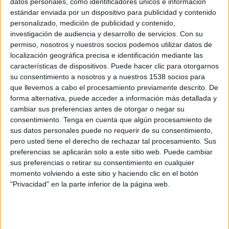
datos personales, como identificadores únicos e información
estándar enviada por un dispositivo para publicidad y contenido
WTA TV
personalizado, medición de publicidad y contenido,
investigación de audiencia y desarrollo de servicios.
Con su
Martes, 22/09/2026
permiso, nosotros y nuestros socios podemos utilizar datos de
22:00
localización geográfica precisa e identificación mediante las
WTA Torneo de Singapur
características de dispositivos. Puede hacer clic para otorgarnos
2ª Ronda
su consentimiento a nosotros y a nuestros 1538 socios para
WTA 500
que llevemos a cabo el procesamiento previamente descrito. De
WTA TV
forma alternativa, puede acceder a información más detallada y
cambiar sus preferencias antes de otorgar o negar su
consentimiento.
Tenga en cuenta que algún procesamiento de
Más días
sus datos personales puede no requerir de su consentimiento,
pero usted tiene el derecho de rechazar tal procesamiento. Sus
preferencias se aplicarán solo a este sitio web. Puede cambiar
DATOS ESTADÍSTICOS DE WTA TORNEO DE SINGAPUR EN
sus preferencias o retirar su consentimiento en cualquier
TELEVISIÓN EN PERÚ
momento volviendo a este sitio y haciendo clic en el botón
"Privacidad" en la parte inferior de la página web.
A fecha de hoy
6/08/2026
y desde que esta web recoge los datos
estadísticos de cuándo y dónde se televisan los partidos de
Tenis
de la
competición
WTA Torneo de Singapur
en
Perú
, que fue el
27/01/2025
,
podemos dar los siguientes datos: