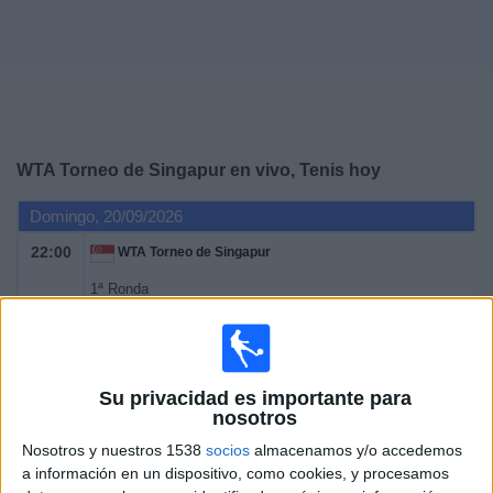
Deportes
Noticias
Widget
WTA Torneo de Singapur en vivo, Tenis hoy
Domingo, 20/09/2026
22:00
WTA Torneo de Singapur
1ª Ronda
WTA 500
WTA TV
Lunes, 21/09/2026
Su privacidad es importante para
nosotros
22:00
WTA Torneo de Singapur
Nosotros y nuestros 1538
socios
almacenamos y/o accedemos
1ª Ronda
a información en un dispositivo, como cookies, y procesamos
WTA 500