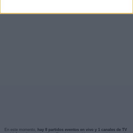
En este momento,
hay 8 partidos eventos en vivo y 1 canales de TV