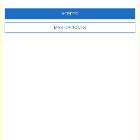
M. Cilic
4 (8.51%)
ACEPTO
Zh. Zhang
4 (8.51%)
Y. Bu
3 (6.38%)
MÁS OPCIONES
Y. Wu
3 (6.38%)
V. Royer
3 (6.38%)
Ver ranking completo
Ranking equipos por nº de partidos Visitante
Zh. Zhang
3 (6.38%)
A. Bublik
3 (6.38%)
Y. Bu
2 (4.26%)
Y. Nishioka
2 (4.26%)
F. Marozsan
2 (4.26%)
Ver ranking completo
Nº DE PARTIDOS POR DÍA DE LA SEMANA