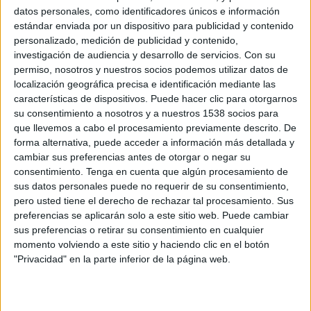
1ª Ronda
datos personales, como identificadores únicos e información
ATP 250
estándar enviada por un dispositivo para publicidad y contenido
ATP Tennis TV
Disney+ Premium
personalizado, medición de publicidad y contenido,
TyC Sports Internacional
investigación de audiencia y desarrollo de servicios.
Con su
permiso, nosotros y nuestros socios podemos utilizar datos de
Jueves, 24/09/2026
localización geográfica precisa e identificación mediante las
características de dispositivos. Puede hacer clic para otorgarnos
22:00
Torneo de Hangzhou
su consentimiento a nosotros y a nuestros 1538 socios para
que llevemos a cabo el procesamiento previamente descrito. De
2ª Ronda
forma alternativa, puede acceder a información más detallada y
ATP 250
cambiar sus preferencias antes de otorgar o negar su
ATP Tennis TV
Disney+ Premium
consentimiento.
Tenga en cuenta que algún procesamiento de
TyC Sports Internacional
sus datos personales puede no requerir de su consentimiento,
pero usted tiene el derecho de rechazar tal procesamiento. Sus
Más días
preferencias se aplicarán solo a este sitio web. Puede cambiar
sus preferencias o retirar su consentimiento en cualquier
momento volviendo a este sitio y haciendo clic en el botón
DATOS ESTADÍSTICOS DE TORNEO DE HANGZHOU EN
"Privacidad" en la parte inferior de la página web.
TELEVISIÓN EN PERÚ
A fecha de hoy
8/08/2026
y desde que esta web recoge los datos