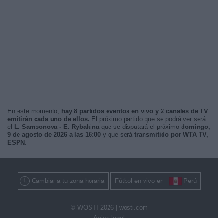
En este momento,
hay 8 partidos eventos en vivo y 2 canales de TV
emitirán cada uno de ellos.
El próximo partido que se podrá ver será
el
L. Samsonova - E. Rybakina
que se disputará el próximo
domingo,
9 de agosto de 2026 a las 16:00
y que será
transmitido por WTA TV,
ESPN
.
Cambiar a tu zona horaria
Fútbol en vivo en
Perú
© WOSTI 2026 |
wosti.com
Aviso legal