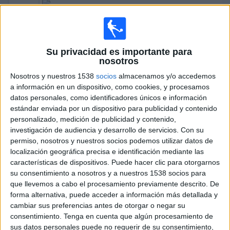
N. Osaka
WTA TV
ESPN
Su privacidad es importante para
09:00
WTA Canadá
nosotros
1/8 de final
Nosotros y nuestros 1538
socios
almacenamos y/o accedemos
A. Eala
a información en un dispositivo, como cookies, y procesamos
datos personales, como identificadores únicos e información
B. Bencic
estándar enviada por un dispositivo para publicidad y contenido
WTA TV
ESPN
personalizado, medición de publicidad y contenido,
09:00
WTA Canadá
investigación de audiencia y desarrollo de servicios.
Con su
1/8 de final
permiso, nosotros y nuestros socios podemos utilizar datos de
localización geográfica precisa e identificación mediante las
A. Korneeva
características de dispositivos. Puede hacer clic para otorgarnos
su consentimiento a nosotros y a nuestros 1538 socios para
C. Gauff
que llevemos a cabo el procesamiento previamente descrito. De
forma alternativa, puede acceder a información más detallada y
WTA TV
ESPN
cambiar sus preferencias antes de otorgar o negar su
consentimiento.
Tenga en cuenta que algún procesamiento de
sus datos personales puede no requerir de su consentimiento,
Mañana lunes, 10/08/2026