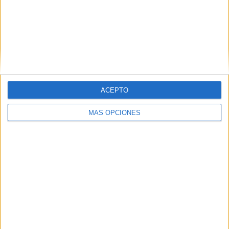
CANALES POR
SIN PARTIDO
CANALES TV
PARTIDO
GRATUÍTO
3 Canales de pago
100%
0 Canales en abierto
0%
ACEPTO
TOTAL
TOTAL
118
3
MÁS OPCIONES
Total equipos
CANALES
Ranking equipos por nº de partidos
J. Pegula
17 (9.19%)
C. Gauff
15 (8.11%)
A. Sabalenka
13 (7.03%)
I. Swiatek
12 (6.49%)
B. Andreescu
10 (5.41%)
Ver ranking completo