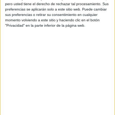
pero usted tiene el derecho de rechazar tal procesamiento. Sus
10:00
WTA Canadá
preferencias se aplicarán solo a este sitio web. Puede cambiar
sus preferencias o retirar su consentimiento en cualquier
1/4 de Final
momento volviendo a este sitio y haciendo clic en el botón
WTA 1000
"Privacidad" en la parte inferior de la página web.
WTA TV
ESPN