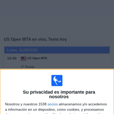
Deportes
Noticias
Widget
US Open WTA en vivo, Tenis hoy
Lunes, 31/08/2026
10:00
US Open WTA
1ª Ronda
Grand Slam
Canal por confirmar
Martes, 1/09/2026
Su privacidad es importante para
nosotros
10:00
US Open WTA
Nosotros y nuestros 1538
socios
almacenamos y/o accedemos
1ª Ronda
a información en un dispositivo, como cookies, y procesamos
Grand Slam