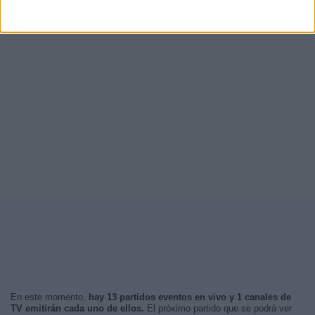
En este momento,
hay 13 partidos eventos en vivo y 1 canales de
TV emitirán cada uno de ellos.
El próximo partido que se podrá ver