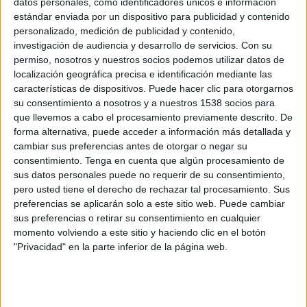
datos personales, como identificadores únicos e información
estándar enviada por un dispositivo para publicidad y contenido
Canal por confirmar
personalizado, medición de publicidad y contenido,
investigación de audiencia y desarrollo de servicios.
Con su
Miércoles, 2/09/2026
permiso, nosotros y nuestros socios podemos utilizar datos de
10:00
US Open WTA
localización geográfica precisa e identificación mediante las
características de dispositivos. Puede hacer clic para otorgarnos
2ª Ronda
su consentimiento a nosotros y a nuestros 1538 socios para
Grand Slam
que llevemos a cabo el procesamiento previamente descrito. De
Canal por confirmar
forma alternativa, puede acceder a información más detallada y
cambiar sus preferencias antes de otorgar o negar su
consentimiento.
Tenga en cuenta que algún procesamiento de
Más días
sus datos personales puede no requerir de su consentimiento,
pero usted tiene el derecho de rechazar tal procesamiento. Sus
preferencias se aplicarán solo a este sitio web. Puede cambiar
DATOS ESTADÍSTICOS DE US OPEN WTA EN TELEVISIÓN
sus preferencias o retirar su consentimiento en cualquier
EN PERÚ
momento volviendo a este sitio y haciendo clic en el botón
"Privacidad" en la parte inferior de la página web.
A fecha de hoy
6/08/2026
y desde que esta web recoge los datos
estadísticos de cuándo y dónde se televisan los partidos de
Tenis
de la
competición
US Open WTA
en
Perú
, que fue el
24/08/2025
, podemos dar
los siguientes datos: