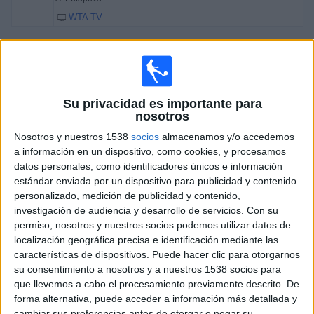
WTA TV
Sábado, 11/04/2026
08:50
WTA Torneo de Linz
Semifinal 1
Su privacidad es importante para
WTA 500
nosotros
M. Andreeva
Nosotros y nuestros 1538
socios
almacenamos y/o accedemos
EG. Ruse
a información en un dispositivo, como cookies, y procesamos
datos personales, como identificadores únicos e información
WTA TV
estándar enviada por un dispositivo para publicidad y contenido
10:40
WTA Torneo de Linz
personalizado, medición de publicidad y contenido,
Semifinal 2
investigación de audiencia y desarrollo de servicios.
Con su
WTA 500
permiso, nosotros y nuestros socios podemos utilizar datos de
localización geográfica precisa e identificación mediante las
A. Potapova
características de dispositivos. Puede hacer clic para otorgarnos
D. Vekic
su consentimiento a nosotros y a nuestros 1538 socios para
que llevemos a cabo el procesamiento previamente descrito. De
WTA TV
forma alternativa, puede acceder a información más detallada y
cambiar sus preferencias antes de otorgar o negar su