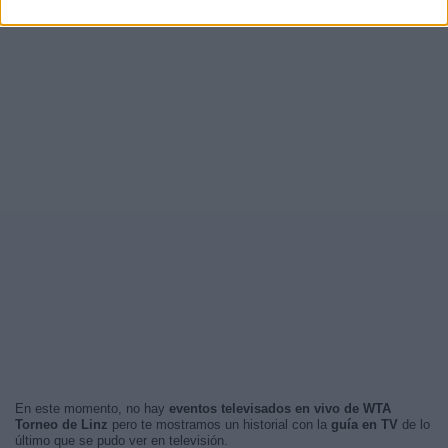
En este momento, no hay
eventos televisados en vivo de WTA
Torneo de Linz
pero te mostramos un historial con la
guía en TV
de lo
último que se pudo ver en televisión.