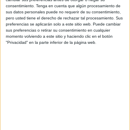
Viernes, 10/04/2026
consentimiento.
Tenga en cuenta que algún procesamiento de
06:05
sus datos personales puede no requerir de su consentimiento,
WTA Torneo de Linz
pero usted tiene el derecho de rechazar tal procesamiento. Sus
1/4 de Final
preferencias se aplicarán solo a este sitio web. Puede cambiar
J. Ostapenko
sus preferencias o retirar su consentimiento en cualquier
momento volviendo a este sitio y haciendo clic en el botón
EG. Ruse
"Privacidad" en la parte inferior de la página web.
WTA TV
08:45
WTA Torneo de Linz
1/4 de Final
M. Andreeva
S. Cirstea
WTA TV
11:25
WTA Torneo de Linz
1/4 de Final
A. Potapova
L. Tagger
WTA TV