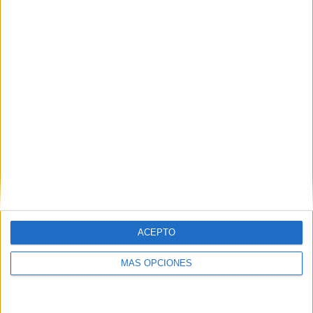
WTA TV
112 (100%)
Star+
23 (20.54%)
Ver ranking completo
MEDIA
DÍAS
TOTAL
1.2
1730
2
CANALES POR
SIN PARTIDO
CANALES TV
PARTIDO
GRATUÍTO
2 Canales de pago
100%
0 Canales en abierto
0%
ACEPTO
TOTAL
TOTAL
77
2
MÁS OPCIONES
Total equipos
CANALES