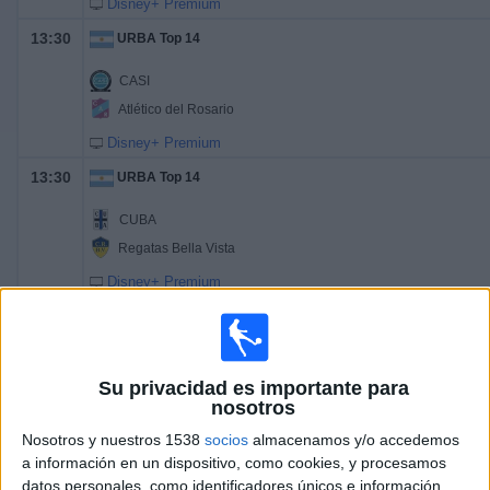
Disney+ Premium
13:30
URBA Top 14
CASI
Atlético del Rosario
Disney+ Premium
13:30
URBA Top 14
CUBA
Regatas Bella Vista
Disney+ Premium
13:30
URBA Top 14
Club Newman
Su privacidad es importante para
Alumni
nosotros
Disney+ Premium
Nosotros y nuestros 1538
socios
almacenamos y/o accedemos
13:30
URBA Top 14
a información en un dispositivo, como cookies, y procesamos
datos personales, como identificadores únicos e información