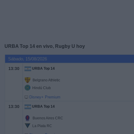
Deportes
Noticias
Widget
URBA Top 14 en vivo, Rugby U hoy
Sábado, 15/08/2026
13:30
URBA Top 14
Belgrano Athletic
Hindú Club
Disney+ Premium
13:30
URBA Top 14
Buenos Aires CRC
La Plata RC