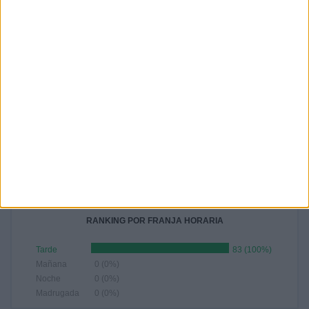
8.43%
- %
- %
- %
- %
Nº DE PARTIDOS POR AÑO
2026
2025
80
3
96.39%
3.61%
RANKING POR HORAS
13:30
61 (73.49%)
12:00
21 (25.3%)
12:30
1 (1.2%)
RANKING POR FRANJA HORARIA
Tarde
83 (100%)
Mañana
0 (0%)
Noche
0 (0%)
Madrugada
0 (0%)