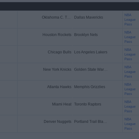
NBA
Oklahoma C. Thunder
Dallas Mavericks
League
Pass
NBA
Houston Rockets
Brooklyn Nets
League
Pass
NBA
Chicago Bulls
Los Angeles Lakers
League
Pass
NBA
New York Knicks
Golden State Warriors
League
Pass
NBA
Atlanta Hawks
Memphis Grizzlies
League
Pass
NBA
Miami Heat
Toronto Raptors
League
Pass
NBA
Denver Nuggets
Portland Trail Blazers
League
Pass