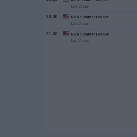
NBA Summer League
Las Vegas
20:00
NBA Summer League
Las Vegas
21:30
NBA Summer League
Las Vegas