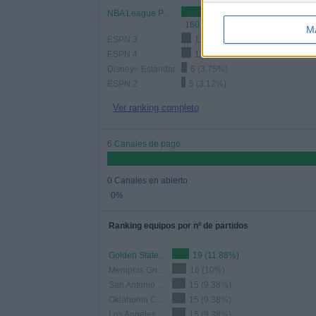
NBA League Pass
160 (100%)
M
ESPN 3
11 (6.88%)
ESPN 4
11 (6.88%)
Disney+ Estándar
6 (3.75%)
ESPN 2
5 (3.12%)
Ver ranking completo
6 Canales de pago
0 Canales en abierto
0%
Ranking equipos por nº de partidos
Golden State Warriors
19 (11.88%)
Memphis Grizzlies
16 (10%)
San Antonio Spurs
15 (9.38%)
Oklahoma C. Thunder
15 (9.38%)
Los Angeles Lakers
15 (9.38%)