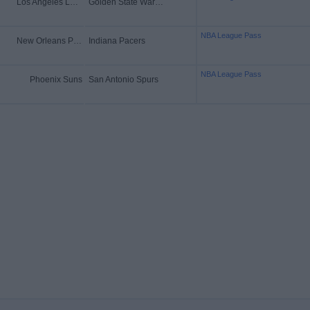
Los Angeles Lakers
Golden State Warriors
NBA League Pass
New Orleans Pelicans
Indiana Pacers
NBA League Pass
Phoenix Suns
San Antonio Spurs