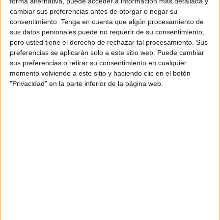
forma alternativa, puede acceder a información más detallada y
Jueves, 12/03/2026
cambiar sus preferencias antes de otorgar o negar su
12:00
Masters Indian Wells
consentimiento.
Tenga en cuenta que algún procesamiento de
1/4 de Final
sus datos personales puede no requerir de su consentimiento,
pero usted tiene el derecho de rechazar tal procesamiento. Sus
A. Fils
preferencias se aplicarán solo a este sitio web. Puede cambiar
A. Zverev
sus preferencias o retirar su consentimiento en cualquier
momento volviendo a este sitio y haciendo clic en el botón
ATP Tennis TV
ESPN
"Privacidad" en la parte inferior de la página web.
14:00
Masters Indian Wells
1/4 de Final
L. Tien
J. Sinner
ATP Tennis TV
ESPN
18:45
Masters Indian Wells
1/4 de Final
J. Draper
D. Medvedev
ATP Tennis TV
ESPN