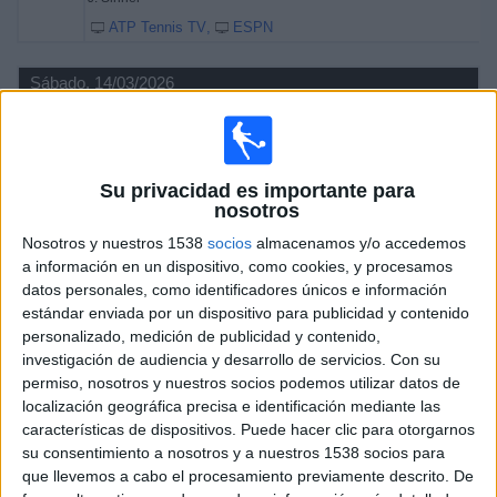
ATP Tennis TV
ESPN
Sábado, 14/03/2026
14:30
Masters Indian Wells
Semifinal 1
ATP Masters 1000
Su privacidad es importante para
nosotros
A. Zverev
J. Sinner
Nosotros y nuestros 1538
socios
almacenamos y/o accedemos
a información en un dispositivo, como cookies, y procesamos
ATP Tennis TV
ESPN
datos personales, como identificadores únicos e información
16:35
Masters Indian Wells
estándar enviada por un dispositivo para publicidad y contenido
Semifinal 2
personalizado, medición de publicidad y contenido,
ATP Masters 1000
investigación de audiencia y desarrollo de servicios.
Con su
permiso, nosotros y nuestros socios podemos utilizar datos de
C. Alcaraz
localización geográfica precisa e identificación mediante las
D. Medvedev
características de dispositivos. Puede hacer clic para otorgarnos
ATP Tennis TV
ESPN
su consentimiento a nosotros y a nuestros 1538 socios para
que llevemos a cabo el procesamiento previamente descrito. De